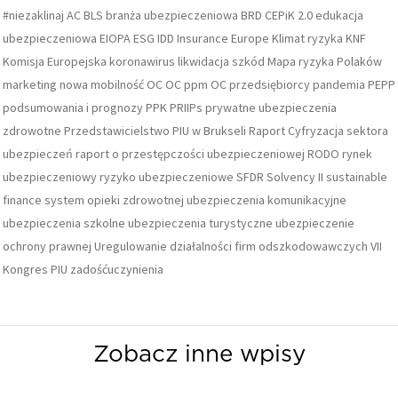
#niezaklinaj
AC
BLS
branża ubezpieczeniowa
BRD
CEPiK 2.0
edukacja
ubezpieczeniowa
EIOPA
ESG
IDD
Insurance Europe
Klimat ryzyka
KNF
Komisja Europejska
koronawirus
likwidacja szkód
Mapa ryzyka Polaków
marketing
nowa mobilność
OC
OC ppm
OC przedsiębiorcy
pandemia
PEPP
podsumowania i prognozy
PPK
PRIIPs
prywatne ubezpieczenia
zdrowotne
Przedstawicielstwo PIU w Brukseli
Raport Cyfryzacja sektora
ubezpieczeń
raport o przestępczości ubezpieczeniowej
RODO
rynek
ubezpieczeniowy
ryzyko ubezpieczeniowe
SFDR
Solvency II
sustainable
finance
system opieki zdrowotnej
ubezpieczenia komunikacyjne
ubezpieczenia szkolne
ubezpieczenia turystyczne
ubezpieczenie
ochrony prawnej
Uregulowanie działalności firm odszkodowawczych
VII
Kongres PIU
zadośćuczynienia
Zobacz inne wpisy