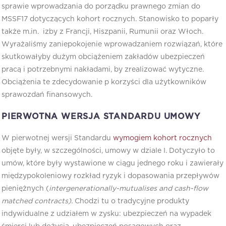
sprawie wprowadzania do porządku prawnego zmian do
MSSF17 dotyczących kohort rocznych. Stanowisko to poparły
także m.in. izby z Francji, Hiszpanii, Rumunii oraz Włoch.
Wyrażaliśmy zaniepokojenie wprowadzaniem rozwiązań, które
skutkowałyby dużym obciążeniem zakładów ubezpieczeń
pracą i potrzebnymi nakładami, by zrealizować wytyczne.
Obciążenia te zdecydowanie p korzyści dla użytkowników
sprawozdań finansowych.
PIERWOTNA WERSJA STANDARDU UMOWY
W pierwotnej wersji Standardu
wymogiem kohort rocznych
objęte były, w szczególności, umowy w dziale I. Dotyczyło to
umów, które były wystawione w ciągu jednego roku i zawierały
międzypokoleniowy rozkład ryzyk i dopasowania przepływów
pieniężnych (
intergenerationally-mutualises and cash-flow
matched contracts).
Chodzi tu o tradycyjne produkty
indywidualne z udziałem w zysku: ubezpieczeń na wypadek