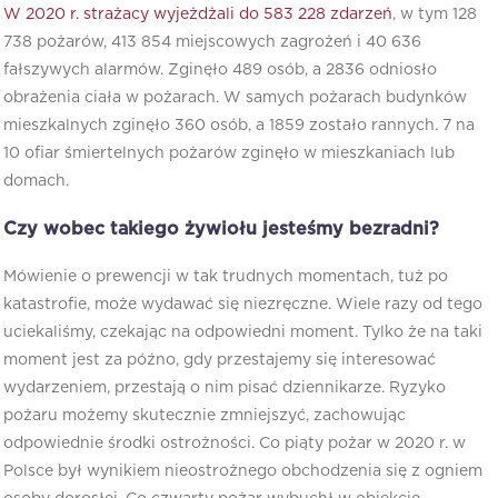
W 2020 r. strażacy wyjeżdżali do 583 228 zdarzeń
, w tym 128
738 pożarów, 413 854 miejscowych zagrożeń i 40 636
fałszywych alarmów. Zginęło 489 osób, a 2836 odniosło
obrażenia ciała w pożarach. W samych pożarach budynków
mieszkalnych zginęło 360 osób, a 1859 zostało rannych. 7 na
10 ofiar śmiertelnych pożarów zginęło w mieszkaniach lub
domach.
Czy wobec takiego żywiołu jesteśmy bezradni?
Mówienie o prewencji w tak trudnych momentach, tuż po
katastrofie, może wydawać się niezręczne. Wiele razy od tego
uciekaliśmy, czekając na odpowiedni moment. Tylko że na taki
moment jest za późno, gdy przestajemy się interesować
wydarzeniem, przestają o nim pisać dziennikarze. Ryzyko
pożaru możemy skutecznie zmniejszyć, zachowując
odpowiednie środki ostrożności. Co piąty pożar w 2020 r. w
Polsce był wynikiem nieostrożnego obchodzenia się z ogniem