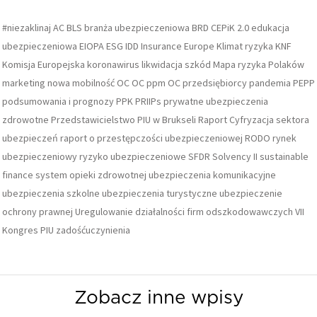
#niezaklinaj
AC
BLS
branża ubezpieczeniowa
BRD
CEPiK 2.0
edukacja
ubezpieczeniowa
EIOPA
ESG
IDD
Insurance Europe
Klimat ryzyka
KNF
Komisja Europejska
koronawirus
likwidacja szkód
Mapa ryzyka Polaków
marketing
nowa mobilność
OC
OC ppm
OC przedsiębiorcy
pandemia
PEPP
podsumowania i prognozy
PPK
PRIIPs
prywatne ubezpieczenia
zdrowotne
Przedstawicielstwo PIU w Brukseli
Raport Cyfryzacja sektora
ubezpieczeń
raport o przestępczości ubezpieczeniowej
RODO
rynek
ubezpieczeniowy
ryzyko ubezpieczeniowe
SFDR
Solvency II
sustainable
finance
system opieki zdrowotnej
ubezpieczenia komunikacyjne
ubezpieczenia szkolne
ubezpieczenia turystyczne
ubezpieczenie
ochrony prawnej
Uregulowanie działalności firm odszkodowawczych
VII
Kongres PIU
zadośćuczynienia
Zobacz inne wpisy