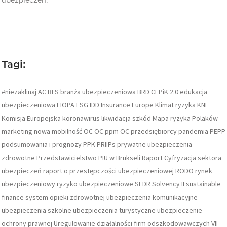
ubezpieczeń.
Tagi:
#niezaklinaj
AC
BLS
branża ubezpieczeniowa
BRD
CEPiK 2.0
edukacja
ubezpieczeniowa
EIOPA
ESG
IDD
Insurance Europe
Klimat ryzyka
KNF
Komisja Europejska
koronawirus
likwidacja szkód
Mapa ryzyka Polaków
marketing
nowa mobilność
OC
OC ppm
OC przedsiębiorcy
pandemia
PEPP
podsumowania i prognozy
PPK
PRIIPs
prywatne ubezpieczenia
zdrowotne
Przedstawicielstwo PIU w Brukseli
Raport Cyfryzacja sektora
ubezpieczeń
raport o przestępczości ubezpieczeniowej
RODO
rynek
ubezpieczeniowy
ryzyko ubezpieczeniowe
SFDR
Solvency II
sustainable
finance
system opieki zdrowotnej
ubezpieczenia komunikacyjne
ubezpieczenia szkolne
ubezpieczenia turystyczne
ubezpieczenie
ochrony prawnej
Uregulowanie działalności firm odszkodowawczych
VII