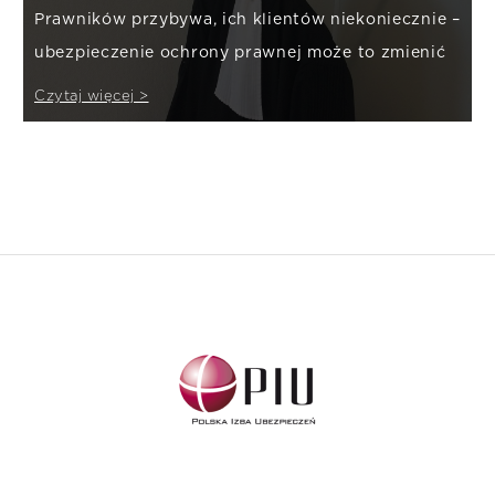
Prawników przybywa, ich klientów niekoniecznie –
ubezpieczenie ochrony prawnej może to zmienić
Czytaj więcej >