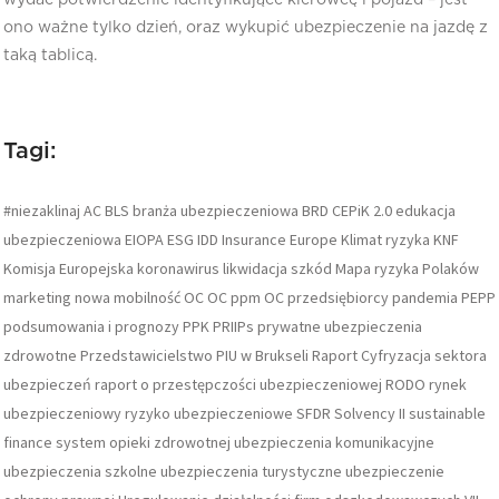
wydać potwierdzenie identyfikujące kierowcę i pojazd – jest
ono ważne tylko dzień, oraz wykupić ubezpieczenie na jazdę z
taką tablicą.
Tagi:
#niezaklinaj
AC
BLS
branża ubezpieczeniowa
BRD
CEPiK 2.0
edukacja
ubezpieczeniowa
EIOPA
ESG
IDD
Insurance Europe
Klimat ryzyka
KNF
Komisja Europejska
koronawirus
likwidacja szkód
Mapa ryzyka Polaków
marketing
nowa mobilność
OC
OC ppm
OC przedsiębiorcy
pandemia
PEPP
podsumowania i prognozy
PPK
PRIIPs
prywatne ubezpieczenia
zdrowotne
Przedstawicielstwo PIU w Brukseli
Raport Cyfryzacja sektora
ubezpieczeń
raport o przestępczości ubezpieczeniowej
RODO
rynek
ubezpieczeniowy
ryzyko ubezpieczeniowe
SFDR
Solvency II
sustainable
finance
system opieki zdrowotnej
ubezpieczenia komunikacyjne
ubezpieczenia szkolne
ubezpieczenia turystyczne
ubezpieczenie