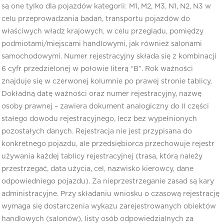
są one tylko dla pojazdów kategorii: M1, M2, M3, N1, N2, N3 w
celu przeprowadzania badań, transportu pojazdów do
właściwych władz krajowych, w celu przeglądu, pomiędzy
podmiotami/miejscami handlowymi, jak również salonami
samochodowymi. Numer rejestracyjny składa się z kombinacji
6 cyfr przedzielonej w połowie literą “B”. Rok ważności
znajduje się w czerwonej kolumnie po prawej stronie tablicy.
Dokładną datę ważności oraz numer rejestracyjny, nazwę
osoby prawnej – zawiera dokument analogiczny do II części
stałego dowodu rejestracyjnego, lecz bez wypełnionych
pozostałych danych. Rejestracja nie jest przypisana do
konkretnego pojazdu, ale przedsiębiorca przechowuje rejestr
używania każdej tablicy rejestracyjnej (trasa, którą należy
przestrzegać, data użycia, cel, nazwisko kierowcy, dane
odpowiedniego pojazdu). Za nieprzestrzeganie zasad są kary
administracyjne. Przy składaniu wniosku o czasową rejestrację
wymaga się dostarczenia wykazu zarejestrowanych obiektów
handlowych (salonów), listy osób odpowiedzialnych za