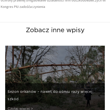
ochrony prawnej
Uregulowanie działalności firm odszkodowawczych
VII
Kongres PIU
zadośćuczynienia
Zobacz inne wpisy
Sezon orkanów – nawet do ośmiu razy więcej
szkód
Czytaj więcej >