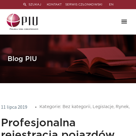
SZUKAJ
KONTAKT
SERWIS CZŁONKOWSKI
EN
Blog PIU
11 lipca 2019
Kategorie:
Bez kategorii,
Legislacje,
Rynek,
Profesjonalna
rejestracja pojazdów