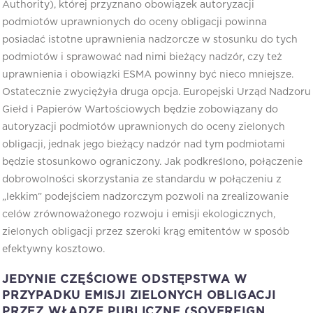
Authority), której przyznano obowiązek autoryzacji
podmiotów uprawnionych do oceny obligacji powinna
posiadać istotne uprawnienia nadzorcze w stosunku do tych
podmiotów i sprawować nad nimi bieżący nadzór, czy też
uprawnienia i obowiązki ESMA powinny być nieco mniejsze.
Ostatecznie zwyciężyła druga opcja. Europejski Urząd Nadzoru
Giełd i Papierów Wartościowych będzie zobowiązany do
autoryzacji podmiotów uprawnionych do oceny zielonych
obligacji, jednak jego bieżący nadzór nad tym podmiotami
będzie stosunkowo ograniczony. Jak podkreślono, połączenie
dobrowolności skorzystania ze standardu w połączeniu z
„lekkim” podejściem nadzorczym pozwoli na zrealizowanie
celów zrównoważonego rozwoju i emisji ekologicznych,
zielonych obligacji przez szeroki krąg emitentów w sposób
efektywny kosztowo.
JEDYNIE CZĘŚCIOWE ODSTĘPSTWA W
PRZYPADKU EMISJI ZIELONYCH OBLIGACJI
PRZEZ WŁADZE PUBLICZNE (SOVEREIGN