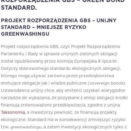
ROZPORZĄDZENIA GBS – GREEN BOND
STANDARD.
PROJEKT ROZPORZĄDZENIA GBS –
UNIJNY
STANDARD – MNIEJSZE RYZYKO
GREENWASHINGU
Projekt rozporządzenia GBS, czyli Projekt Rozporządzenia
Parlamentu i Rady w sprawie unijnych zielonych obligacji
został opublikowany przez Komisję Europejską 8 lipca br.
Dotyczy dobrowolnego standardu ekologicznych obligacji,
którego mogą używać zarówno przez przedsiębiorstwa
emitujące obligacje jak i władze publiczne (
sovereign bonds
).
Ustawodawca unijny chce, aby emitenci uzyskali wiarygodne
narzędzie do wykazania, że pozyskane z emisji obligacji środki
finansują zrównoważone przedsięwzięcia, zgodne z unijną
Taksonomią
, a inwestorzy pewność, że finansują projekty
ekologiczne. Standard ma w konsekwencji zmniejszyć ryzyko
tzw.
greenwashingu
, a zatem inwestycji ekologicznych tylko z