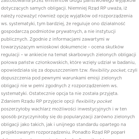
zastosowania przez emitentów długu państwowego wyjątków
dotyczących samych obligacji. Niemniej Rząd RP uważa, iż
należy rozważyć również opcję wyjątków od rozporządzenia
ws. systematyki, tym bardziej, że reguluje ono działalność
gospodarczą podmiotów prywatnych, a nie instytucji
publicznych. Zgodnie z informacjami zawartymi w
towarzyszącym wnioskowi dokumencie – ocena skutków
regulacji – w ankiecie na temat skarbowych zielonych obligacji
połowa państw członkowskich, które wzięły udział w badaniu,
opowiedziała się za dopuszczeniem tzw.
flexibility pocket
, czyli
dopuszczenia pod pewnymi warunkami emisji zielonych
obligacji nie w pełni zgodnych z rozporządzeniem ws.
systematyki. Ostatecznie opcja ta nie została przyjęta.
Zdaniem Rządu RP przyjęcie opcji
flexibility pocket
poszerzyłoby wachlarz możliwości inwestycyjnych i w ten
sposób przyczyniłoby się do popularyzacji zarówno zielonych
obligacji jako takich, jak i unijnego standardu opartego na
projektowanym rozporządzeniu. Ponadto Rząd RP poparł