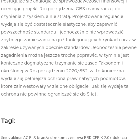
Posługując się analogią ze sprawozdawczości finansowej i
oceniając projekt Rozporządzenia GBS mamy raczej do
czynienia z zyskiem, a nie stratą. Projektowane regulacje
wydają się być dostatecznie elastyczne, aby zapewnić
powszechność standardu i jednocześnie nie wprowadzić
zbytniego zamieszania na już funkcjonujących rynkach oraz w
zakresie używanych obecnie standardów. Jednocześnie pewne
zagadnienia można jeszcze trochę poprawić, w tym nie jest
konieczne dogmatyczne trzymanie się zasad Taksonomii
określonej w Rozporządzeniu 2020/852, za to konieczna
wydaje się pełniejsza ochrona praw nabytych podmiotów,
które zainwestowały w zielone obligacje. Jak się wydaje ta
ochrona nie powinna ograniczać się do 5 lat.
Tagi:
#niezaklinaj
AC
BLS
branża ubezpieczeniowa
BRD
CEPiK 2.0
edukacja