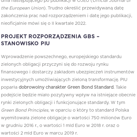
dnia następującego po publikacji w OJEU (
Official Journal of
the European Union
). Trudno określić przewidywaną datę
zakończenia prac nad rozporządzeniem i datę jego publikacji,
nieoficjalnie mówi się o II kwartale 2022.
PROJEKT ROZPORZĄDZENIA GBS –
STANOWISKO PIU
Wprowadzenie powszechnego, europejskiego standardu
zielonych obligacji przyczyni się do rozwoju rynku
finansowego i dostarczy zakładom ubezpieczeń instrumentów
inwestycyjnych umożliwiających zieloną transformację. PIU
poparła
d
obrowolny charakter
Green Bond Standard
. Takie
podejście będzie miało pozytywny wpływ na istniejące obecnie
rynki zielonych obligacji i funkcjonujące standardy. W tym
Green Bond Principles,
w oparciu o który to standard Polska
wyemitowała zielone obligacje o wartości 750 milionów Euro
w grudniu 2016 r., o wartości 1 mld Euro w 2018 r. oraz o
wartości 2 mld Euro w marcu 2019 r.