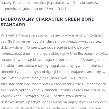
nazwy. Publiczne konsultacje projektu właśnie się kończą –
stanowiska zgłaszano do 27 września br.
DOBROWOLNY CHARACTER
GREEN BOND
STANDARD
W świetle
Impact Assesment
ustawodawca unijny rozważał,
czy GBS powinien być standardem obowiązkowym, czy też
dobrowolnym. To pierwsze podejście implikowałoby
konieczność emisji zielonych obligacji w Unii Europejskiej tylko
na podstawie projektowanego rozporządzenia. Uznano jednak,
że takie stanowisko miałoby negatywny wpływ na istniejące
obecnie rynki zielonych obligacji i funkcjonujące standardy, w
tym
Green Bond Principles
(opracowane w ramach
International Capital Markets Association
) oraz
Climate Bonds
Standard
(opracowane w ramach
Climate Bonds Initiative
). W
konsekwencji przyjęto, że GBS będzie standardem
dobrowolnym, opartym jednakowoż na najlepszych praktykach
rynkowych. Inwestorzy wciąż będą mogli emitować zielone