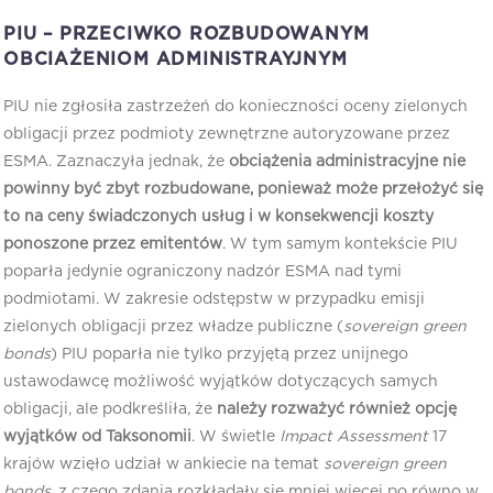
PIU – PRZECIWKO ROZBUDOWANYM
OBCIAŻENIOM ADMINISTRAYJNYM
PIU nie zgłosiła zastrzeżeń do konieczności oceny zielonych
obligacji przez podmioty zewnętrzne autoryzowane przez
ESMA. Zaznaczyła jednak, że
obciążenia administracyjne nie
powinny być zbyt rozbudowane, ponieważ może przełożyć się
to na ceny świadczonych usług i w konsekwencji koszty
ponoszone przez emitentów
. W tym samym kontekście PIU
poparła jedynie ograniczony nadzór ESMA nad tymi
podmiotami. W zakresie odstępstw w przypadku emisji
zielonych obligacji przez władze publiczne (
sovereign green
bonds
) PIU poparła nie tylko przyjętą przez unijnego
ustawodawcę możliwość wyjątków dotyczących samych
obligacji, ale podkreśliła, że
należy rozważyć również opcję
wyjątków od Taksonomii
. W świetle
Impact Assessment
17
krajów wzięło udział w ankiecie na temat
sovereign green
bonds
, z czego zdania rozkładały się mniej więcej po równo w