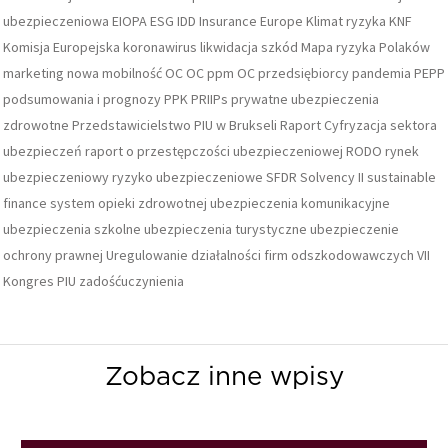
ubezpieczeniowa
EIOPA
ESG
IDD
Insurance Europe
Klimat ryzyka
KNF
Komisja Europejska
koronawirus
likwidacja szkód
Mapa ryzyka Polaków
marketing
nowa mobilność
OC
OC ppm
OC przedsiębiorcy
pandemia
PEPP
podsumowania i prognozy
PPK
PRIIPs
prywatne ubezpieczenia
zdrowotne
Przedstawicielstwo PIU w Brukseli
Raport Cyfryzacja sektora
ubezpieczeń
raport o przestępczości ubezpieczeniowej
RODO
rynek
ubezpieczeniowy
ryzyko ubezpieczeniowe
SFDR
Solvency II
sustainable
finance
system opieki zdrowotnej
ubezpieczenia komunikacyjne
ubezpieczenia szkolne
ubezpieczenia turystyczne
ubezpieczenie
ochrony prawnej
Uregulowanie działalności firm odszkodowawczych
VII
Kongres PIU
zadośćuczynienia
Zobacz inne wpisy