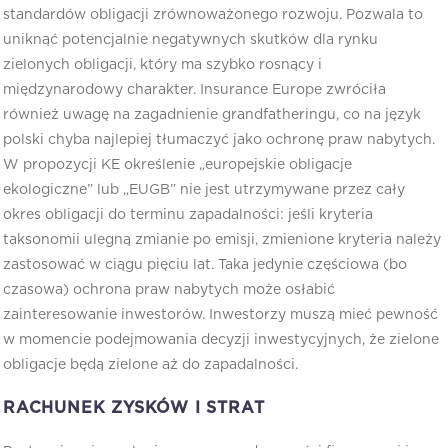
standardów obligacji zrównoważonego rozwoju. Pozwala to
uniknąć potencjalnie negatywnych skutków dla rynku
zielonych obligacji, który ma szybko rosnący i
międzynarodowy charakter. Insurance Europe zwróciła
również uwagę na zagadnienie grandfatheringu, co na język
polski chyba najlepiej tłumaczyć jako ochronę praw nabytych.
W propozycji KE określenie „europejskie obligacje
ekologiczne” lub „EUGB” nie jest utrzymywane przez cały
okres obligacji do terminu zapadalności: jeśli kryteria
taksonomii ulegną zmianie po emisji, zmienione kryteria należy
zastosować w ciągu pięciu lat. Taka jedynie częściowa (bo
czasowa) ochrona praw nabytych może osłabić
zainteresowanie inwestorów. Inwestorzy muszą mieć pewność
w momencie podejmowania decyzji inwestycyjnych, że zielone
obligacje będą zielone aż do zapadalności.
RACHUNEK ZYSKÓW I STRAT