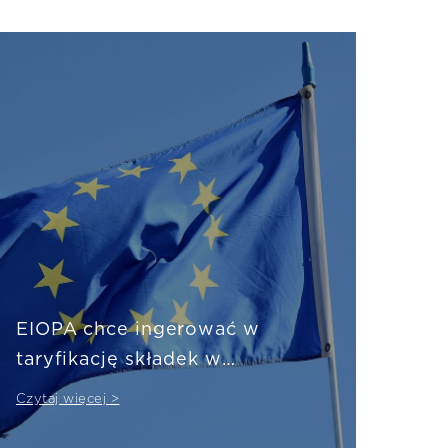
EIOPA chce ingerować w
taryfikację składek w
ubezpieczeniach majątkowych
Czytaj więcej >