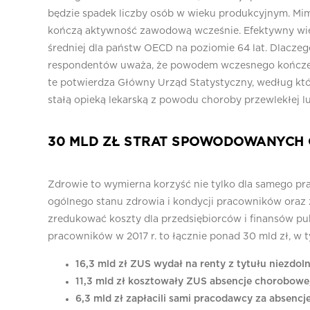
będzie spadek liczby osób w wieku produkcyjnym. Mimo
kończą aktywność zawodową wcześnie. Efektywny wiek 
średniej dla państw OECD na poziomie 64 lat. Dlaczeg
respondentów uważa, że powodem wczesnego kończeni
te potwierdza Główny Urząd Statystyczny, według któ
stałą opieką lekarską z powodu choroby przewlekłej l
30 MLD ZŁ STRAT SPOWODOWANYCH
Zdrowie to wymierna korzyść nie tylko dla samego pr
ogólnego stanu zdrowia i kondycji pracowników oraz 
zredukować koszty dla przedsiębiorców i finansów pu
pracowników w 2017 r. to łącznie ponad 30 mld zł, w 
16,3 mld zł ZUS wydał na renty z tytułu niezdoln
11,3 mld zł kosztowały ZUS absencje chorobowe
6,3 mld zł zapłacili sami pracodawcy za absenc