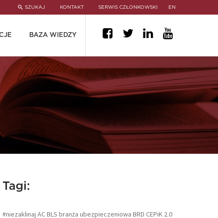
SZUKAJ
KONTAKT
SERWIS CZŁONKOWSKI
EN
CJE
BAZA WIEDZY
Tagi:
#niezaklinaj
AC
BLS
branża ubezpieczeniowa
BRD
CEPiK 2.0