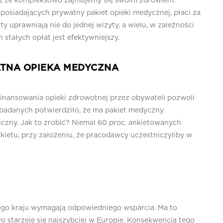
ają, że kompleksowo zajmujemy się swoim zdrowiem.
, posiadających prywatny pakiet opieki medycznej, płaci za
y uprawniają nie do jednej wizyty, a wielu, w zależności
 stałych opłat jest efektywniejszy.
ATNA OPIEKA MEDYCZNA
inansowania opieki zdrowotnej przez obywateli pozwoli
oc. badanych potwierdziło, że ma pakiet medyczny.
czny. Jak to zrobić? Niemal 60 proc. ankietowanych
etu, przy założeniu, że pracodawcy uczestniczyliby w
ego kraju wymagają odpowiedniego wsparcia. Ma to
o starzeje się najszybciej w Europie. Konsekwencją tego