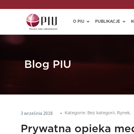
O PIU
PUBLIKACJE
K
Blog PIU
3 września 2018
Kategorie:
Bez kategorii,
Rynek,
Prywatna opieka med