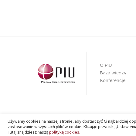
O PIU
Baza wiedzy
Konferencje
Używamy cookies na naszej stronie, aby dostarczyć Ci najbardziej do
PIU 2020 © All right reserved
zastosowanie wszystkich plików cookie. Klikając przycisk ,,Ustawie
Tutaj znajdziesz naszą
politykę cookies.