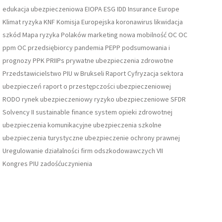
edukacja ubezpieczeniowa
EIOPA
ESG
IDD
Insurance Europe
Klimat ryzyka
KNF
Komisja Europejska
koronawirus
likwidacja
szkód
Mapa ryzyka Polaków
marketing
nowa mobilność
OC
OC
ppm
OC przedsiębiorcy
pandemia
PEPP
podsumowania i
prognozy
PPK
PRIIPs
prywatne ubezpieczenia zdrowotne
Przedstawicielstwo PIU w Brukseli
Raport Cyfryzacja sektora
ubezpieczeń
raport o przestępczości ubezpieczeniowej
RODO
rynek ubezpieczeniowy
ryzyko ubezpieczeniowe
SFDR
Solvency II
sustainable finance
system opieki zdrowotnej
ubezpieczenia komunikacyjne
ubezpieczenia szkolne
ubezpieczenia turystyczne
ubezpieczenie ochrony prawnej
Uregulowanie działalności firm odszkodowawczych
VII
Kongres PIU
zadośćuczynienia