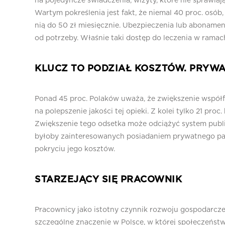
na pojedyncze świadczenia, wizyty, które nie sprawi
Wartym pokreślenia jest fakt, że niemal 40 proc. osób
nią do 50 zł miesięcznie. Ubezpieczenia lub abonament
od potrzeby. Właśnie taki dostęp do leczenia w ramach
KLUCZ TO PODZIAŁ KOSZTÓW. PRYW
Ponad 45 proc. Polaków uważa, że zwiększenie współf
na polepszenie jakości tej opieki. Z kolei tylko 21 pr
Zwiększenie tego odsetka może odciążyć system publi
byłoby zainteresowanych posiadaniem prywatnego paki
pokryciu jego kosztów.
STARZEJĄCY SIĘ PRACOWNIK
Pracownicy jako istotny czynnik rozwoju gospodarcz
szczególne znaczenie w Polsce, w której społeczeństw