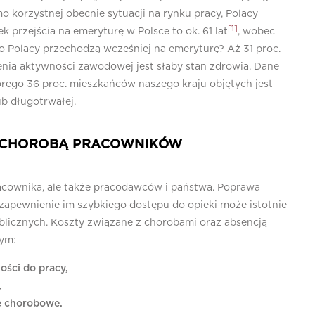
 korzystnej obecnie sytuacji na rynku pracy, Polacy
[1]
przejścia na emeryturę w Polsce to ok. 61 lat
, wobec
o Polacy przechodzą wcześniej na emeryturę? Aż 31 proc.
a aktywności zawodowej jest słaby stan zdrowia. Dane
rego 36 proc. mieszkańców naszego kraju objętych jest
ub długotrwałej.
 CHOROBĄ PRACOWNIKÓW
acownika, ale także pracodawców i państwa. Poprawa
zapewnienie im szybkiego dostępu do opieki może istotnie
blicznych. Koszty związane z chorobami oraz absencją
tym:
ości do pracy,
,
je chorobowe.