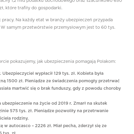
łaciły 1,2 mld podatku dochodowego oraz szacunkowo 650
, które trafiły do gospodarki.
c pracy. Na każdy etat w branży ubezpieczeń przypada
. W samym przetwórstwie przemysłowym jest to 60 tys.
aporcie pokazujemy, jak ubezpieczenia pomagają Polakom:
Ubezpieczyciel wypłacił 129 tys. zł. Kobieta była
zną 1500 zł. Pieniądze ze świadczenia pomogły przetrwać
usiała martwić się o brak funduszy, gdy z powodu choroby
 ubezpieczenie na życie od 2019 r. Zmarł na skutek
inie 575 tys. zł. Pieniądze pozwoliły na przetrwanie
ciela rodziny.
ę w autocasco – 2226 zł. Miał pecha, zderzył się ze
tys. zł.