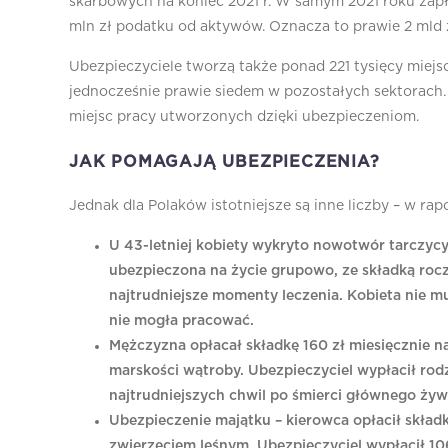
skarbowych na koniec 2021 r. W samym 2021 roku zap
mln zł podatku od aktywów. Oznacza to prawie 2 mld zł
Ubezpieczyciele tworzą także ponad 221 tysięcy miejs
jednocześnie prawie siedem w pozostałych sektorach
miejsc pracy utworzonych dzięki ubezpieczeniom.
JAK POMAGAJĄ UBEZPIECZENIA?
Jednak dla Polaków istotniejsze są inne liczby – w r
U 43-letniej kobiety wykryto nowotwór tarczycy. 
ubezpieczona na życie grupowo, ze składką roc
najtrudniejsze momenty leczenia. Kobieta nie m
nie mogła pracować.
Mężczyzna opłacał składkę 160 zł miesięcznie na
marskości wątroby. Ubezpieczyciel wypłacił rodz
najtrudniejszych chwil po śmierci głównego żywi
Ubezpieczenie majątku – kierowca opłacił składk
zwierzęciem leśnym. Ubezpieczyciel wypłacił 106 