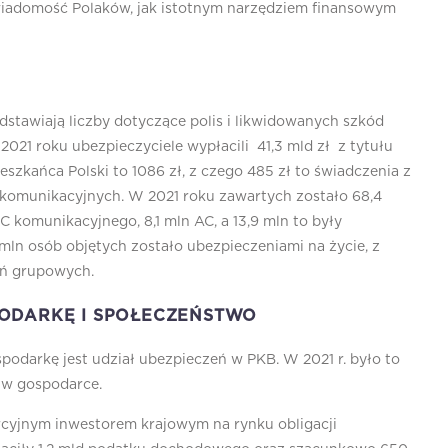
świadomość Polaków, jak istotnym narzędziem finansowym
edstawiają liczby dotyczące polis i likwidowanych szkód
21 roku ubezpieczyciele wypłacili 41,3 mld zł z tytułu
szkańca Polski to 1086 zł, z czego 485 zł to świadczenia z
ń komunikacyjnych. W 2021 roku zawartych zostało 68,4
 komunikacyjnego, 8,1 mln AC, a 13,9 mln to były
mln osób objętych zostało ubezpieczeniami na życie, z
eń grupowych.
ODARKĘ I SPOŁECZEŃSTWO
podarkę jest udział ubezpieczeń w PKB. W 2021 r. było to
 w gospodarce.
rcyjnym inwestorem krajowym na rynku obligacji