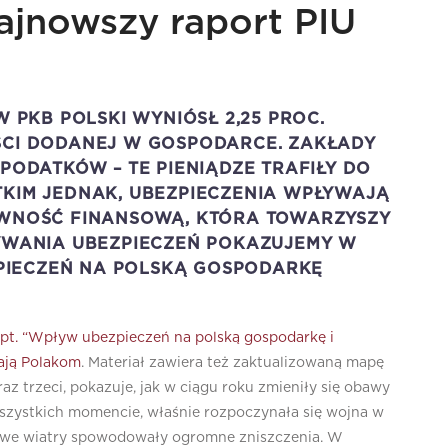
ajnowszy raport PIU
W PKB POLSKI WYNIÓSŁ 2,25 PROC.
ŚCI DODANEJ W GOSPODARCE. ZAKŁADY
 PODATKÓW – TE PIENIĄDZE TRAFIŁY DO
TKIM JEDNAK, UBEZPIECZENIA WPŁYWAJĄ
PEWNOŚĆ FINANSOWĄ, KTÓRA TOWARZYSZY
ŁYWANIA UBEZPIECZEŃ POKAZUJEMY W
PIECZEŃ NA POLSKĄ GOSPODARKĘ
 pt. “Wpływ ubezpieczeń na polską gospodarkę i
ają Polakom
. Materiał zawiera też zaktualizowaną mapę
az trzeci, pokazuje, jak w ciągu roku zmieniły się obawy
szystkich momencie, właśnie rozpoczynała się wojna w
anowe wiatry spowodowały ogromne zniszczenia. W