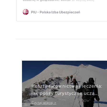
Koszty ratownictwa i leczenia:
jak polisy turystyczne uczą
nas odpowiedzialności?
Czytaj więcej >