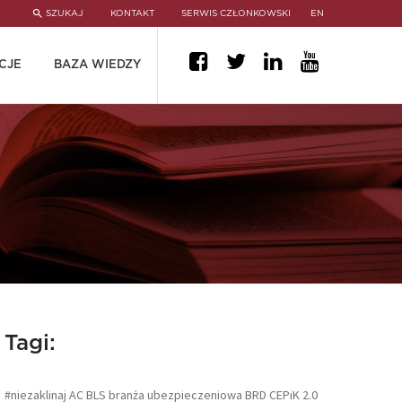
SZUKAJ
KONTAKT
SERWIS CZŁONKOWSKI
EN
CJE
BAZA WIEDZY
Tagi:
#niezaklinaj
AC
BLS
branża ubezpieczeniowa
BRD
CEPiK 2.0