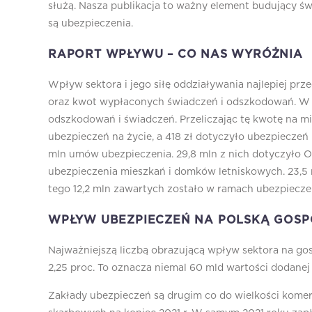
służą. Nasza publikacja to ważny element budujący 
są ubezpieczenia.
RAPORT WPŁYWU – CO NAS WYRÓŻNIA
Wpływ sektora i jego siłę oddziaływania najlepiej prz
oraz kwot wypłaconych świadczeń i odszkodowań. W 20
odszkodowań i świadczeń. Przeliczając tę kwotę na mie
ubezpieczeń na życie, a 418 zł dotyczyło ubezpiecze
mln umów ubezpieczenia. 29,8 mln z nich dotyczyło OC
ubezpieczenia mieszkań i domków letniskowych. 23,5 
tego 12,2 mln zawartych zostało w ramach ubezpiecz
WPŁYW UBEZPIECZEŃ NA POLSKĄ GOSP
Najważniejszą liczbą obrazującą wpływ sektora na gos
2,25 proc. To oznacza niemal 60 mld wartości dodanej
Zakłady ubezpieczeń są drugim co do wielkości kome