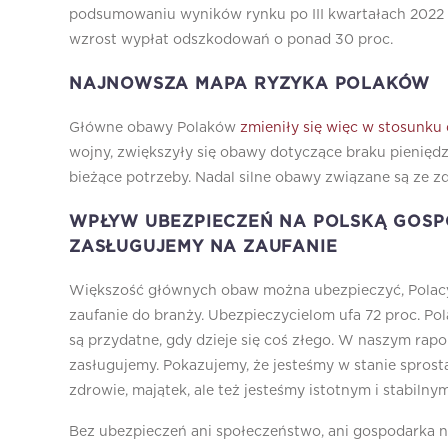
podsumowaniu wyników rynku po III kwartałach 2022 r
wzrost wypłat odszkodowań o ponad 30 proc.
NAJNOWSZA MAPA RYZYKA POLAKÓW
Główne obawy Polaków
zmieniły się więc w stosunku
wojny, zwiększyły się obawy dotyczące braku pienięd
bieżące potrzeby. Nadal silne obawy związane są ze zd
WPŁYW UBEZPIECZEŃ NA POLSKĄ GOSP
ZASŁUGUJEMY NA ZAUFANIE
Większość głównych obaw można ubezpieczyć, Polacy 
zaufanie do branży. Ubezpieczycielom ufa 72 proc. Po
są przydatne, gdy dzieje się coś złego. W naszym rapo
zasługujemy. Pokazujemy, że jesteśmy w stanie spros
zdrowie, majątek, ale też jesteśmy istotnym i stabiln
Bez ubezpieczeń ani społeczeństwo, ani gospodarka ni