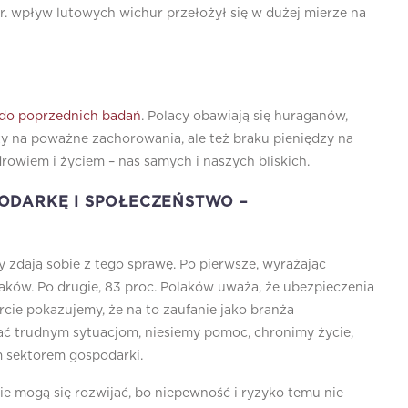
. wpływ lutowych wichur przełożył się w dużej mierze na
 do poprzednich badań
. Polacy obawiają się huraganów,
zy na poważne zachorowania, ale też braku pieniędzy na
rowiem i życiem – nas samych i naszych bliskich.
ODARKĘ I SPOŁECZEŃSTWO –
zdają sobie z tego sprawę. Po pierwsze, wyrażając
laków. Po drugie, 83 proc. Polaków uważa, że ubezpieczenia
rcie pokazujemy, że na to zaufanie jako branża
tać trudnym sytuacjom, niesiemy pomoc, chronimy życie,
ym sektorem gospodarki.
e mogą się rozwijać, bo niepewność i ryzyko temu nie