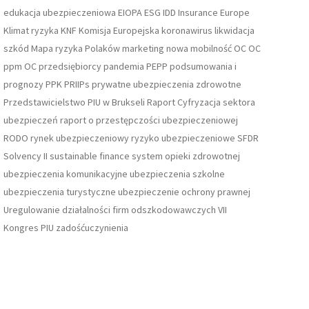
edukacja ubezpieczeniowa
EIOPA
ESG
IDD
Insurance Europe
Klimat ryzyka
KNF
Komisja Europejska
koronawirus
likwidacja
szkód
Mapa ryzyka Polaków
marketing
nowa mobilność
OC
OC
ppm
OC przedsiębiorcy
pandemia
PEPP
podsumowania i
prognozy
PPK
PRIIPs
prywatne ubezpieczenia zdrowotne
Przedstawicielstwo PIU w Brukseli
Raport Cyfryzacja sektora
ubezpieczeń
raport o przestępczości ubezpieczeniowej
RODO
rynek ubezpieczeniowy
ryzyko ubezpieczeniowe
SFDR
Solvency II
sustainable finance
system opieki zdrowotnej
ubezpieczenia komunikacyjne
ubezpieczenia szkolne
ubezpieczenia turystyczne
ubezpieczenie ochrony prawnej
Uregulowanie działalności firm odszkodowawczych
VII
Kongres PIU
zadośćuczynienia