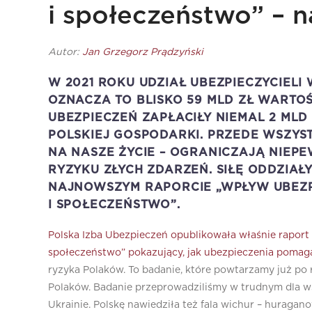
i społeczeństwo” – n
Autor:
Jan Grzegorz Prądzyński
W 2021 ROKU UDZIAŁ UBEZPIECZYCIELI 
OZNACZA TO BLISKO 59 MLD ZŁ WARTO
UBEZPIECZEŃ ZAPŁACIŁY NIEMAL 2 MLD
POLSKIEJ GOSPODARKI. PRZEDE WSZYS
NA NASZE ŻYCIE – OGRANICZAJĄ NIE
RYZYKU ZŁYCH ZDARZEŃ. SIŁĘ ODDZIA
NAJNOWSZYM RAPORCIE „WPŁYW UBEZ
I SPOŁECZEŃSTWO”.
Polska Izba Ubezpieczeń opublikowała właśnie raport
społeczeństwo” pokazujący, jak ubezpieczenia pomag
ryzyka Polaków. To badanie, które powtarzamy już po r
Polaków. Badanie przeprowadziliśmy w trudnym dla w
Ukrainie. Polskę nawiedziła też fala wichur – hurag