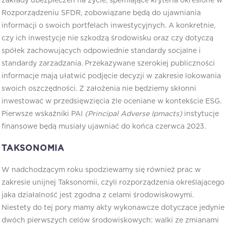
zakłady ubezpieczeń na życie, spełniające kryteria określone w
Rozporządzeniu SFDR, zobowiązane będą do ujawniania
informacji o swoich portfelach inwestycyjnych. A konkretnie,
czy ich inwestycje nie szkodzą środowisku oraz czy dotyczą
spółek zachowujących odpowiednie standardy socjalne i
standardy zarzadzania. Przekazywane szerokiej publiczności
informacje mają ułatwić podjęcie decyzji w zakresie lokowania
swoich oszczędności. Z założenia nie będziemy skłonni
inwestować w przedsięwzięcia źle oceniane w kontekście ESG.
Pierwsze wskaźniki PAI
(Principal Adverse Ipmacts)
instytucje
finansowe będą musiały ujawniać do końca czerwca 2023.
TAKSONOMIA
W nadchodzącym roku spodziewamy się również prac w
zakresie unijnej Taksonomii, czyli rozporządzenia określającego
jaka działalność jest zgodna z celami środowiskowymi.
Niestety do tej pory mamy akty wykonawcze dotyczące jedynie
dwóch pierwszych celów środowiskowych: walki ze zmianami