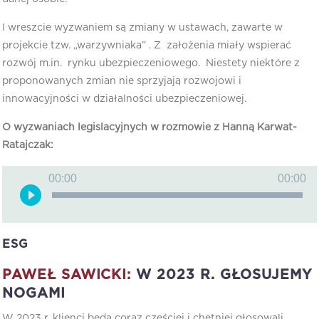
I wreszcie wyzwaniem są zmiany w ustawach, zawarte w
projekcie tzw. „warzywniaka” . Z założenia miały wspierać
rozwój m.in. rynku ubezpieczeniowego. Niestety niektóre z
proponowanych zmian nie sprzyjają rozwojowi i
innowacyjności w działalności ubezpieczeniowej.
O wyzwaniach legislacyjnych w rozmowie z Hanną Karwat-
Ratajczak:
Odtwarzacz
00:00
00:00
plików
dźwiękowych
ESG
PAWEŁ SAWICKI:
W 2023 R. GŁOSUJEMY
NOGAMI
W 2023 r. klienci będą coraz częściej i chętniej głosowali