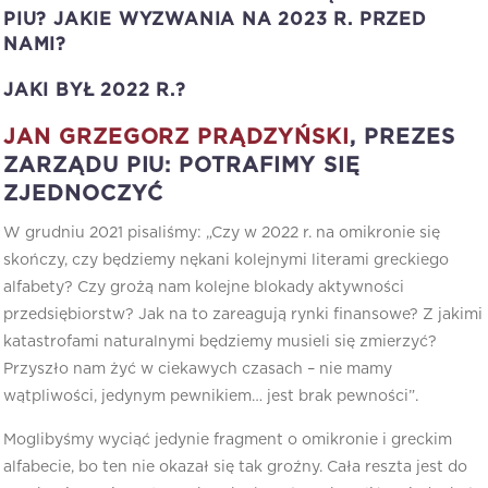
PIU? JAKIE WYZWANIA NA 2023 R. PRZED
NAMI?
JAKI BYŁ 2022 R.?
JAN GRZEGORZ PRĄDZYŃSKI
, PREZES
ZARZĄDU PIU: POTRAFIMY SIĘ
ZJEDNOCZYĆ
W grudniu 2021 pisaliśmy: „Czy w 2022 r. na omikronie się
skończy, czy będziemy nękani kolejnymi literami greckiego
alfabety? Czy grożą nam kolejne blokady aktywności
przedsiębiorstw? Jak na to zareagują rynki finansowe? Z jakimi
katastrofami naturalnymi będziemy musieli się zmierzyć?
Przyszło nam żyć w ciekawych czasach – nie mamy
wątpliwości, jedynym pewnikiem… jest brak pewności”.
Moglibyśmy wyciąć jedynie fragment o omikronie i greckim
alfabecie, bo ten nie okazał się tak groźny. Cała reszta jest do