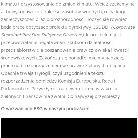
klimatu i przystosowania do zmian klimatu. Wciąż czekamy na
akty wykonawcze z zakresu zasobów wodnych, recyklingu,
zanieczyszczeń oraz bioróżnorodności. Toczyć się również
będą prace dotyczące projektu dyrektywy CSDDD
(Corporate
Sustainability Due Diligence Directive),
której celem jest
przeciwdziałanie negatywnym skutkom działalności
przedsiębiorstw dla poszanowania praw człowieka i kwestii
środowiskowych. Zakończą się ponadto, miejmy nadzieję,
prace nad rozporządzeniem w sprawie zielonych obligacji.
Obecnie trwają trylogii, czyli uzgodnienia tekstu
rozporządzenia pomiędzy Komisją Europejską, Radą i
Parlamentem. Przyszły rok na pewno zatem w zakresie
zielonych finansów nie zwolni. Co najwyżej przyspieszy.
O wyzwaniach ESG w naszym podcaście: