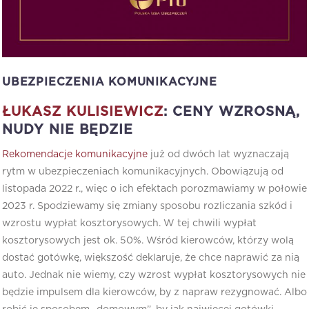
UBEZPIECZENIA KOMUNIKACYJNE
ŁUKASZ KULISIEWICZ
: CENY WZROSNĄ,
NUDY NIE BĘDZIE
Rekomendacje komunikacyjne
już od dwóch lat wyznaczają
rytm w ubezpieczeniach komunikacyjnych. Obowiązują od
listopada 2022 r., więc o ich efektach porozmawiamy w połowie
2023 r. Spodziewamy się zmiany sposobu rozliczania szkód i
wzrostu wypłat kosztorysowych. W tej chwili wypłat
kosztorysowych jest ok. 50%. Wśród kierowców, którzy wolą
dostać gotówkę, większość deklaruje, że chce naprawić za nią
auto. Jednak nie wiemy, czy wzrost wypłat kosztorysowych nie
będzie impulsem dla kierowców, by z napraw rezygnować. Albo