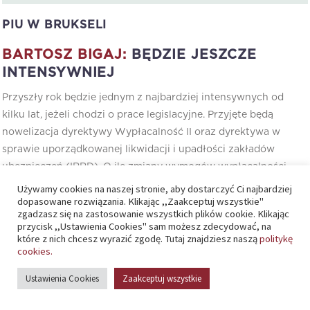
PIU W BRUKSELI
BARTOSZ BIGAJ:
BĘDZIE JESZCZE
INTENSYWNIEJ
Przyszły rok będzie jednym z najbardziej intensywnych od
kilku lat, jeżeli chodzi o prace legislacyjne. Przyjęte będą
nowelizacja dyrektywy Wypłacalność II oraz dyrektywa w
sprawie uporządkowanej likwidacji i upadłości zakładów
ubezpieczeń (IRRD). O ile zmiany wymogów wypłacalności
mają pomóc w uwolnieniu kapitału zakładów ubezpieczeń, o
Używamy cookies na naszej stronie, aby dostarczyć Ci najbardziej
dopasowane rozwiązania. Klikając ,,Zaakceptuj wszystkie"
tyle IRRD będzie nakładała na zakłady zupełnie nowe
zgadzasz się na zastosowanie wszystkich plików cookie. Klikając
dodatkowe wymogi regulacyjne i zobowiązania finansowe
przycisk ,,Ustawienia Cookies" sam możesz zdecydować, na
związane m.in. z opracowywaniem planów naprawczych,
które z nich chcesz wyrazić zgodę. Tutaj znajdziesz naszą
politykę
cookies.
przeprowadzeniem restrukturyzacji i uporządkowanej
likwidacji oraz funkcjonowaniem organu resolution.
Ustawienia Cookies
Zaakceptuj wszystkie
W pierwszej połowie roku zostanie opublikowany długo