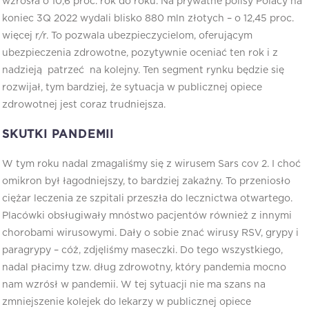
wzrosła o 10,6 proc. rok do roku. Na prywatne polisy Polacy na
koniec 3Q 2022 wydali blisko 880 mln złotych – o 12,45 proc.
więcej r/r. To pozwala ubezpieczycielom, oferującym
ubezpieczenia zdrowotne, pozytywnie oceniać ten rok i z
nadzieją patrzeć na kolejny. Ten segment rynku będzie się
rozwijał, tym bardziej, że sytuacja w publicznej opiece
zdrowotnej jest coraz trudniejsza.
SKUTKI PANDEMII
W tym roku nadal zmagaliśmy się z wirusem Sars cov 2. I choć
omikron był łagodniejszy, to bardziej zakaźny. To przeniosło
ciężar leczenia ze szpitali przeszła do lecznictwa otwartego.
Placówki obsługiwały mnóstwo pacjentów również z innymi
chorobami wirusowymi. Dały o sobie znać wirusy RSV, grypy i
paragrypy – cóż, zdjęliśmy maseczki. Do tego wszystkiego,
nadal płacimy tzw. dług zdrowotny, który pandemia mocno
nam wzrósł w pandemii. W tej sytuacji nie ma szans na
zmniejszenie kolejek do lekarzy w publicznej opiece