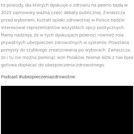
to powody, dla których dyskusje o zdrowiu na pewno będą w
2023 zajmowały ważną część debaty publicznej. Zwłaszcza
przed wyborami, kształt opieki zdrowotnej w Polsce będzie
interesował reprezentantów wszystkich opcji politycznych.
Mamy nadzieję, że w tych dyskusjach powróci również rola
prywatnych ubezpieczeń zdrowotnych w systemie. Powstaną
pomysły do szybkiego zrealizowania po wyborach. Zwłaszcza,
że i tu nie można pominąć woli Polaków. Niemal 60% z nas była
gotowa dopłacać do ubezpieczenia zdrowotnego.
Podcast #ubezpieczeniazdrowotne: