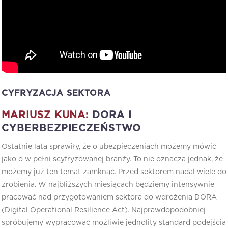
CYFRYZACJA SEKTORA
MARIUSZ KUNA:
DORA I
CYBERBEZPIECZEŃSTWO
Ostatnie lata sprawiły, że o ubezpieczeniach możemy mówić
jako o w pełni scyfryzowanej branży. To nie oznacza jednak, że
możemy już ten temat zamknąć. Przed sektorem nadal wiele do
zrobienia. W najbliższych miesiącach będziemy intensywnie
pracować nad przygotowaniem sektora do wdrożenia DORA
(Digital Operational Resilience Act). Najprawdopodobniej
spróbujemy wypracować możliwie jednolity standard podejścia