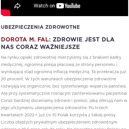
UBEZPIECZENIA ZDROWOTNE
DOROTA M. FAL
: ZDROWIE JEST DLA
NAS CORAZ WAŻNIEJSZE
Na rynku opieki zdrowotnej mierzyliśmy się z brakiem kadry
medycznej, ogromną presją płacową ze strony personelu i
wynikającą stąd ogromną inflacją medyczną. Ta przekracza już
20 procent. W tych warunkach ubezpieczenia zdrowotne
rozwijają się organicznie, bez systemowego wsparcia państwa.
Ale przy systematycznie rosnącym zainteresowaniu pacjentów.
Coraz bardziej doceniamy zdrowie i pomoc, jaką oferują nam w
jego utrzymaniu ubezpieczenia zdrowotne. Po trzech
kwartałach 2022 r. już co 10 Polak korzysta z takiej polisy.
Liczba objętych prywatnym ubezpieczeniem zdrowotnym