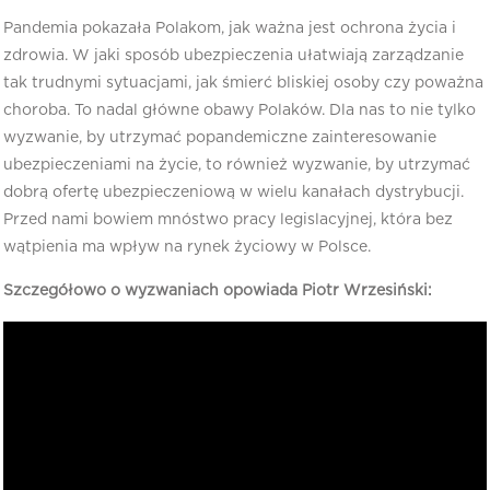
Pandemia pokazała Polakom, jak ważna jest ochrona życia i
zdrowia. W jaki sposób ubezpieczenia ułatwiają zarządzanie
tak trudnymi sytuacjami, jak śmierć bliskiej osoby czy poważna
choroba. To nadal główne obawy Polaków. Dla nas to nie tylko
wyzwanie, by utrzymać popandemiczne zainteresowanie
ubezpieczeniami na życie, to również wyzwanie, by utrzymać
dobrą ofertę ubezpieczeniową w wielu kanałach dystrybucji.
Przed nami bowiem mnóstwo pracy legislacyjnej, która bez
wątpienia ma wpływ na rynek życiowy w Polsce.
Szczegółowo o wyzwaniach opowiada Piotr Wrzesiński: