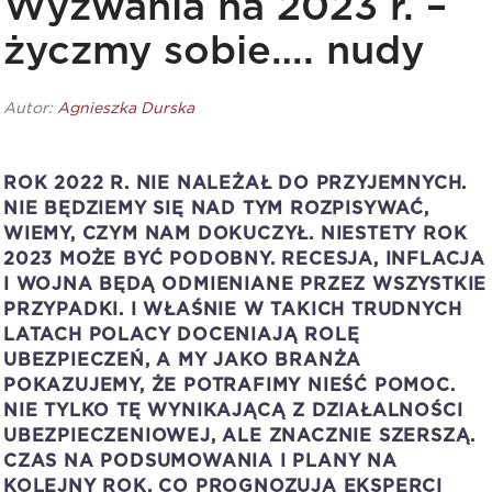
Wyzwania na 2023 r. –
życzmy sobie…. nudy
Autor:
Agnieszka Durska
ROK 2022 R. NIE NALEŻAŁ DO PRZYJEMNYCH.
NIE BĘDZIEMY SIĘ NAD TYM ROZPISYWAĆ,
WIEMY, CZYM NAM DOKUCZYŁ. NIESTETY ROK
2023 MOŻE BYĆ PODOBNY. RECESJA, INFLACJA
I WOJNA BĘDĄ ODMIENIANE PRZEZ WSZYSTKIE
PRZYPADKI. I WŁAŚNIE W TAKICH TRUDNYCH
LATACH POLACY DOCENIAJĄ ROLĘ
UBEZPIECZEŃ, A MY JAKO BRANŻA
POKAZUJEMY, ŻE POTRAFIMY NIEŚĆ POMOC.
NIE TYLKO TĘ WYNIKAJĄCĄ Z DZIAŁALNOŚCI
UBEZPIECZENIOWEJ, ALE ZNACZNIE SZERSZĄ.
CZAS NA PODSUMOWANIA I PLANY NA
KOLEJNY ROK. CO PROGNOZUJĄ EKSPERCI