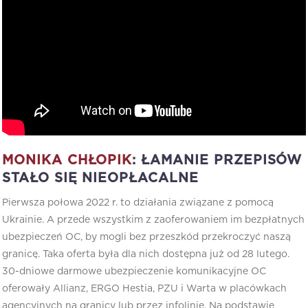
MONIKA CHŁOPIK
: ŁAMANIE PRZEPISÓW
STAŁO SIĘ NIEOPŁACALNE
Pierwsza połowa 2022 r. to działania związane z pomocą
Ukrainie. A przede wszystkim z zaoferowaniem im bezpłatnych
ubezpieczeń OC, by mogli bez przeszkód przekroczyć naszą
granicę. Taka oferta była dla nich dostępna już od 28 lutego.
30-dniowe darmowe ubezpieczenie komunikacyjne OC
oferowały Allianz, ERGO Hestia, PZU i Warta w placówkach
agencyjnych na granicy lub przez infolinię. Na podstawie