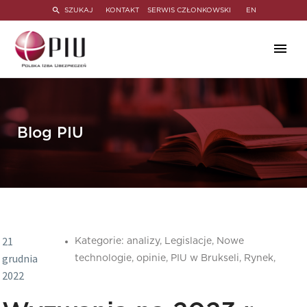
SZUKAJ
KONTAKT
SERWIS CZŁONKOWSKI
EN
Blog PIU
21
Kategorie:
analizy,
Legislacje,
Nowe
grudnia
technologie,
opinie,
PIU w Brukseli,
Rynek,
2022