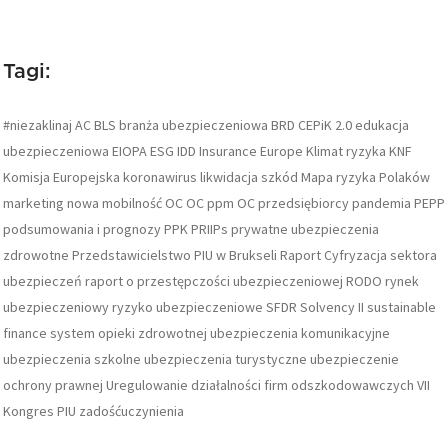
Tagi:
#niezaklinaj
AC
BLS
branża ubezpieczeniowa
BRD
CEPiK 2.0
edukacja
ubezpieczeniowa
EIOPA
ESG
IDD
Insurance Europe
Klimat ryzyka
KNF
Komisja Europejska
koronawirus
likwidacja szkód
Mapa ryzyka Polaków
marketing
nowa mobilność
OC
OC ppm
OC przedsiębiorcy
pandemia
PEPP
podsumowania i prognozy
PPK
PRIIPs
prywatne ubezpieczenia
zdrowotne
Przedstawicielstwo PIU w Brukseli
Raport Cyfryzacja sektora
ubezpieczeń
raport o przestępczości ubezpieczeniowej
RODO
rynek
ubezpieczeniowy
ryzyko ubezpieczeniowe
SFDR
Solvency II
sustainable
finance
system opieki zdrowotnej
ubezpieczenia komunikacyjne
ubezpieczenia szkolne
ubezpieczenia turystyczne
ubezpieczenie
ochrony prawnej
Uregulowanie działalności firm odszkodowawczych
VII
Kongres PIU
zadośćuczynienia