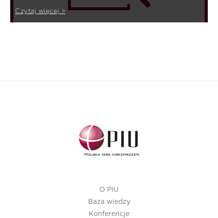
cywilnej
Czytaj więcej >
O PIU
Baza wiedzy
Konferencje