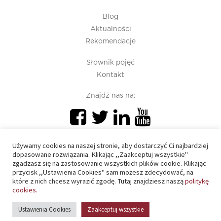
Blog
Aktualności
Rekomendacje
Słownik pojęć
Kontakt
Znajdź nas na:
Używamy cookies na naszej stronie, aby dostarczyć Ci najbardziej
dopasowane rozwiązania. Klikając ,,Zaakceptuj wszystkie"
zgadzasz się na zastosowanie wszystkich plików cookie. Klikając
przycisk ,,Ustawienia Cookies" sam możesz zdecydować, na
PIU 2020 © All right reserved
które z nich chcesz wyrazić zgodę. Tutaj znajdziesz naszą
politykę
cookies.
Polityka prywatności
Ustawienia Cookies
Zaakceptuj wszystkie
Polityka cookies