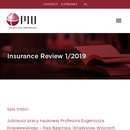
CONTACT
EXTRANET
PL
Insurance Review 1/2019
Spis treści:
Jubileusz pracy naukowej Profesora Eugeniusza
Kowalewskiego – Ewa Bagińska, Władysław Wojciech