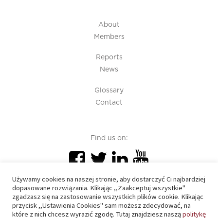
About
Members
Reports
News
Glossary
Contact
Find us on:
Używamy cookies na naszej stronie, aby dostarczyć Ci najbardziej
dopasowane rozwiązania. Klikając ,,Zaakceptuj wszystkie"
zgadzasz się na zastosowanie wszystkich plików cookie. Klikając
przycisk ,,Ustawienia Cookies" sam możesz zdecydować, na
PIU 2020 © All right reserved
które z nich chcesz wyrazić zgodę. Tutaj znajdziesz naszą
politykę