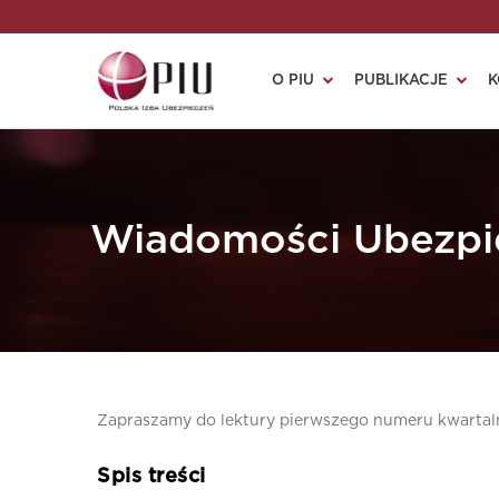
O PIU
PUBLIKACJE
K
Wiadomości Ubezpi
Zapraszamy do lektury pierwszego numeru kwartal
Spis treści