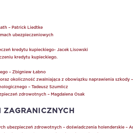
math – Patrick Liedtke
firmach ubezpieczeniowych
czeń kredytu kupieckiego- Jacek Lisowski
zeniu kredytu kupieckiego.
nego – Zbigniew Łabno
 oraz okoliczność zwalniająca z obowiązku naprawienia szkody 
nologicznego – Tadeusz Szumlicz
zpieczeń zdrowotnych – Magdalena Osak
 ZAGRANICZNYCH
h ubezpieczeń zdrowotnych – doświadczenia holenderskie – A