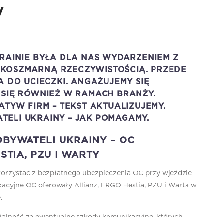
y
KRAINIE BYŁA DLA NAS WYDARZENIEM Z
ST KOSZMARNĄ RZECZYWISTOŚCIĄ. PRZEDE
A DO UCIECZKI. ANGAŻUJEMY SIĘ
 SIĘ RÓWNIEŻ W RAMACH BRANŻY.
ATYW FIRM – TEKST AKTUALIZUJEMY.
ELI UKRAINY – JAK POMAGAMY.
BYWATELI UKRAINY – OC
STIA, PZU I WARTY
 skorzystać z bezpłatnego ubezpieczenia OC przy wjeździe
acyjne OC oferowały Allianz, ERGO Hestia, PZU i Warta w
.
alność za ewentualne szkody komunikacyjne, których