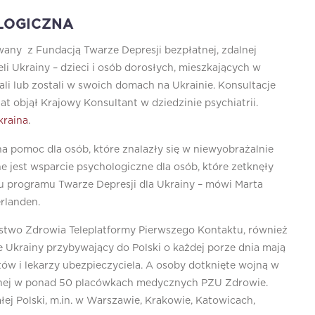
LOGICZNA
any z Fundacją Twarze Depresji bezpłatnej, zdalnej
i Ukrainy – dzieci i osób dorosłych, mieszkających w
hali lub zostali w swoich domach na Ukrainie. Konsultacje
at objął Krajowy Konsultant w dziedzinie psychiatrii.
kraina
.
a pomoc dla osób, które znalazły się w niewyobrażalnie
e jest wsparcie psychologiczne dla osób, które zetknęły
iu programu Twarze Depresji dla Ukrainy – mówi Marta
rlanden.
rstwo Zdrowia Teleplatformy Pierwszego Kontaktu, również
le Ukrainy przybywający do Polski o każdej porze dnia mają
ów i lekarzy ubezpieczyciela. A osoby dotknięte wojną w
cznej w ponad 50 placówkach medycznych PZU Zdrowie.
łej Polski, m.in. w Warszawie, Krakowie, Katowicach,