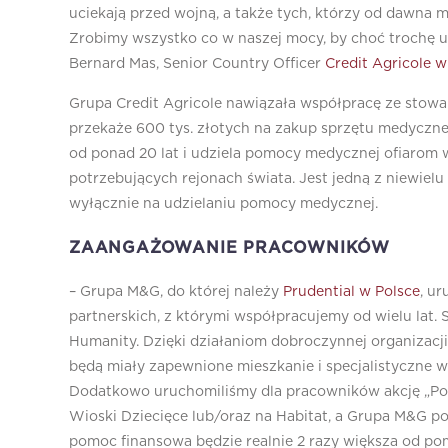
uciekają przed wojną, a także tych, którzy od dawna m
Zrobimy wszystko co w naszej mocy, by choć trochę u
Bernard Mas, Senior Country Officer
Credit Agricole w
Grupa Credit Agricole nawiązała współpracę ze stowa
przekaże 600 tys. złotych na zakup sprzętu medycznego
od ponad 20 lat i udziela pomocy medycznej ofiarom w
potrzebujących rejonach świata. Jest jedną z niewielu
wyłącznie na udzielaniu pomocy medycznej.
ZAANGAŻOWANIE PRACOWNIKÓW
– Grupa M&G, do której należy
Prudential w Polsce
, u
partnerskich, z którymi współpracujemy od wielu lat.
Humanity. Dzięki działaniom dobroczynnej organizacji
będą miały zapewnione mieszkanie i specjalistyczne 
Dodatkowo uruchomiliśmy dla pracowników akcję „Po
Wioski Dziecięce lub/oraz na Habitat, a Grupa M&G p
pomoc finansowa będzie realnie 2 razy większa od po