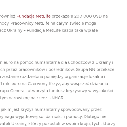
 również
Fundacja MetLife
przekazała 200 000 USD na
pomocy. Pracownicy MetLife na całym świecie mogą
cz Ukrainy – Fundacja MetLife każdą taką wpłatę
 mln euro na pomoc humanitarną dla uchodźców z Ukrainy i
nych przez pracowników i pośredników. Grupa NN przekaże
 zostanie rozdzielona pomiędzy organizacje lokalne i
 mln euro na Czerwony Krzyż, aby wesprzeć działania
i Grupa Generali utworzyła fundusz kryzysowy w wysokości
 tym darowiznę na rzecz UNHCR.
 jakim jest kryzys humanitarny spowodowany przez
wymaga wyjątkowej solidarności i pomocy. Dlatego nie
teli Ukrainy, którzy pozostali w swoim kraju, tych, którzy