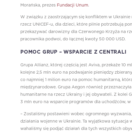
Morańska, prezes
Fundacji Unum
.
W związku z zaostrzającym się konfliktem w Ukrainie
rzecz UNICEF-u, dla dzieci, które pilnie potrzebują 
przekazywać darowizny dla Czerwonego Krzyża na rze
pracownika podwoi, do łącznej kwoty 50 000 USD.
POMOC GRUP – WSPARCIE Z CENTRALI
Grupa Allianz, której częścią jest Aviva, przekaże 10
kolejne 2,5 mln euro na podwajanie pieniędzy zbiera
co najmniej 1 milion euro na pomoc humanitarną, która
międzynarodowe. Grupa Aegon również przeznaczyła 1
humanitarne na rzecz Ukrainy i jej obywateli. Z kole
3 mln euro na wsparcie programów dla uchodźców, w
– Zostaliśmy postawieni wobec ogromnego wyzwania,
działania wojenne w Ukrainie. Ta wyjątkowa sytuacja 
wahaliśmy się podjąć działań dla tych wszystkich obywa