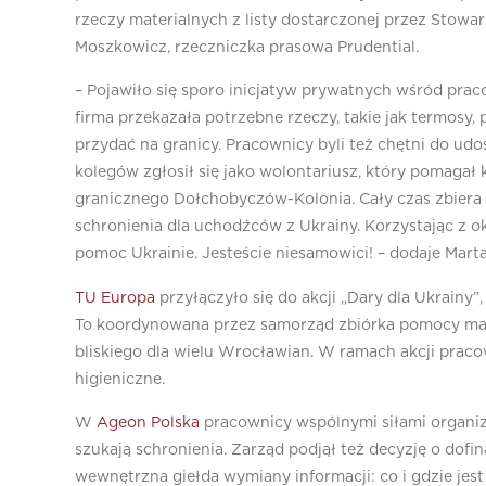
rzeczy materialnych z listy dostarczonej przez Stow
Moszkowicz, rzeczniczka prasowa Prudential.
– Pojawiło się sporo inicjatyw prywatnych wśród prac
firma przekazała potrzebne rzeczy, takie jak termosy, 
przydać na granicy. Pracownicy byli też chętni do ud
kolegów zgłosił się jako wolontariusz, który pomaga
granicznego Dołchobyczów-Kolonia. Cały czas zbiera
schronienia dla uchodźców z Ukrainy. Korzystając z 
pomoc Ukrainie. Jesteście niesamowici! – dodaje Mar
TU Europa
przyłączyło się do akcji „Dary dla Ukrain
To koordynowana przez samorząd zbiórka pomocy mater
bliskiego dla wielu Wrocławian. W ramach akcji pracow
higieniczne.
W
Ageon Polska
pracownicy wspólnymi siłami organizu
szukają schronienia. Zarząd podjął też decyzję o dof
wewnętrzna giełda wymiany informacji: co i gdzie jest