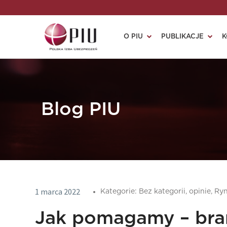
O PIU
PUBLIKACJE
K
Blog PIU
1 marca 2022
Kategorie:
Bez kategorii,
opinie,
Ryn
Jak pomagamy – bra