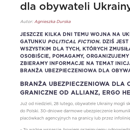
dla obywateli Ukrain
Autor:
Agnieszka Durska
JESZCZE KILKA DNI TEMU WOJNA NA U
GATUNKU
POLITICAL FICTION
. DZIŚ JE
WSZYSTKIM DLA TYCH, KTÓRYCH ZMUSIŁ
OSOBIŚCIE, POMAGAMY, ORGANIZUJEMY
ZBIERAMY INFORMACJE NA TEMAT INICJ
BRANŻA UBEZPIECZENIOWA DLA OBYWAT
BRANŻA UBEZPIECZENIOWA DLA O
GRANICZNE OD ALLIANZ, ERGO HE
Już od niedzieli, 28 lutego, obywatele Ukrainy mogli
do Polski. 30-dniowe darmowe ubezpieczenie komunik
placówkach agencyjnych na granicy lub przez infolinię
– To ważne wsparcie, bowiem przejmujemy odpowiedzi