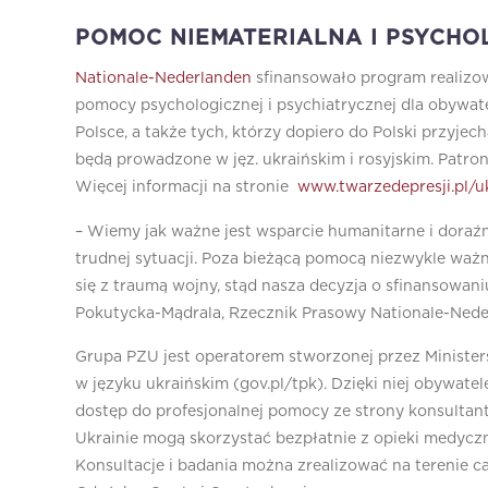
POMOC NIEMATERIALNA I PSYCHO
Nationale-Nederlanden
sfinansowało program realizow
pomocy psychologicznej i psychiatrycznej dla obywatel
Polsce, a także tych, którzy dopiero do Polski przyjec
będą prowadzone w jęz. ukraińskim i rosyjskim. Patron
Więcej informacji na stronie
www.twarzedepresji.pl/u
– Wiemy jak ważne jest wsparcie humanitarne i doraźn
trudnej sytuacji. Poza bieżącą pomocą niezwykle ważn
się z traumą wojny, stąd nasza decyzja o sfinansowan
Pokutycka-Mądrala, Rzecznik Prasowy Nationale-Nede
Grupa PZU jest operatorem stworzonej przez Ministe
w języku ukraińskim (gov.pl/tpk). Dzięki niej obywate
dostęp do profesjonalnej pomocy ze strony konsultant
Ukrainie mogą skorzystać bezpłatnie z opieki medy
Konsultacje i badania można zrealizować na terenie ca