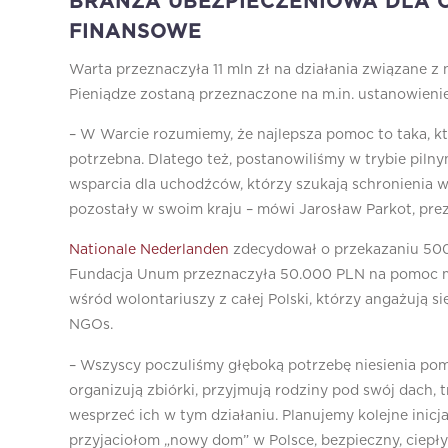
BRANŻA UBEZPIECZENIOWA DLA O
FINANSOWE
Warta przeznaczyła 11 mln zł na działania związane 
Pieniądze zostaną przeznaczone na m.in. ustanowieni
– W Warcie rozumiemy, że najlepsza pomoc to taka, któr
potrzebna. Dlatego też, postanowiliśmy w trybie piln
wsparcia dla uchodźców, którzy szukają schronienia w
pozostały w swoim kraju – mówi Jarosław Parkot, pre
Nationale Nederlanden
zdecydował o przekazaniu 500 
Fundacja Unum przeznaczyła 50.000 PLN na pomoc ma
wśród wolontariuszy z całej Polski, którzy angażują s
NGOs.
– Wszyscy poczuliśmy głęboką potrzebę niesienia pom
organizują zbiórki, przyjmują rodziny pod swój dach, t
wesprzeć ich w tym działaniu. Planujemy kolejne inic
przyjaciołom „nowy dom” w Polsce, bezpieczny, ciepły