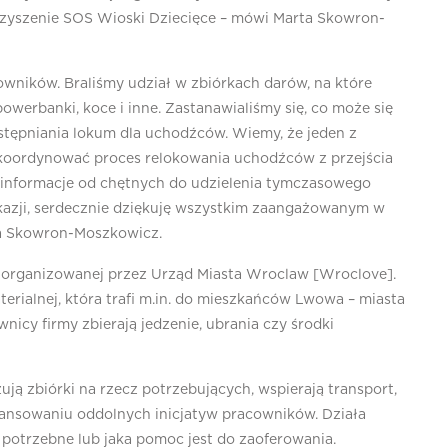
arzyszenie SOS Wioski Dziecięce – mówi Marta Skowron-
owników. Braliśmy udział w zbiórkach darów, na które
powerbanki, koce i inne. Zastanawialiśmy się, co może się
ostępniania lokum dla uchodźców. Wiemy, że jeden z
ł koordynować proces relokowania uchodźców z przejścia
 informacje od chętnych do udzielenia tymczasowego
okazji, serdecznie dziękuję wszystkim zaangażowanym w
ta Skowron-Moszkowicz.
y”, organizowanej przez Urząd Miasta Wroclaw [Wroclove].
ialnej, która trafi m.in. do mieszkańców Lwowa – miasta
nicy firmy zbierają jedzenie, ubrania czy środki
ją zbiórki na rzecz potrzebujących, wspierają transport,
inansowaniu oddolnych inicjatyw pracowników. Działa
 potrzebne lub jaka pomoc jest do zaoferowania.