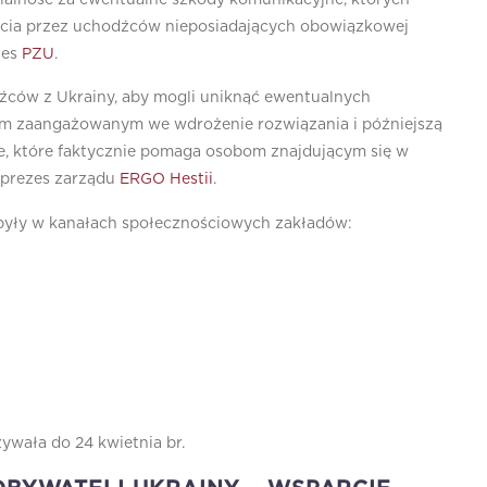
cia przez uchodźców nieposiadających obowiązkowej
zes
PZU
.
odźców z Ukrainy, aby mogli uniknąć ewentualnych
tkim zaangażowanym we wdrożenie rozwiązania i późniejszą
e, które faktycznie pomaga osobom znajdującym się w
, prezes zarządu
ERGO Hestii
.
e były w kanałach społecznościowych zakładów:
wała do 24 kwietnia br.