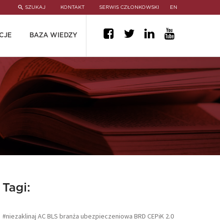
SZUKAJ
KONTAKT
SERWIS CZŁONKOWSKI
EN
CJE
BAZA WIEDZY
Tagi:
#niezaklinaj
AC
BLS
branża ubezpieczeniowa
BRD
CEPiK 2.0