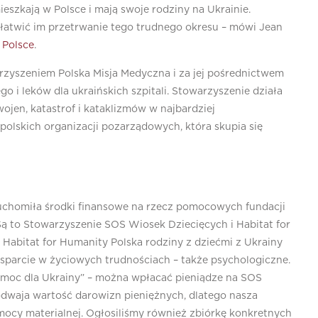
ieszkają w Polsce i mają swoje rodziny na Ukrainie.
łatwić im przetrwanie tego trudnego okresu – mówi Jean
 Polsce
.
rzyszeniem Polska Misja Medyczna i za jej pośrednictwem
 i leków dla ukraińskich szpitali. Stowarzyszenie działa
ojen, katastrof i kataklizmów w najbardziej
 polskich organizacji pozarządowych, która skupia się
ruchomiła środki finansowe na rzecz pomocowych fundacji
 Są to Stowarzyszenie SOS Wiosek Dziecięcych i Habitat for
 Habitat for Humanity Polska rodziny z dziećmi z Ukrainy
wsparcie w życiowych trudnościach – także psychologiczne.
moc dla Ukrainy” – można wpłacać pieniądze na SOS
odwaja wartość darowizn pieniężnych, dlatego nasza
mocy materialnej. Ogłosiliśmy również zbiórkę konkretnych