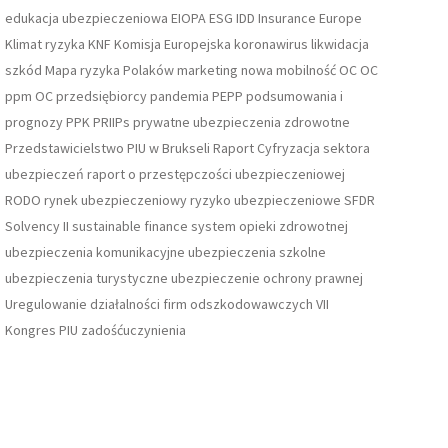
edukacja ubezpieczeniowa
EIOPA
ESG
IDD
Insurance Europe
Klimat ryzyka
KNF
Komisja Europejska
koronawirus
likwidacja
szkód
Mapa ryzyka Polaków
marketing
nowa mobilność
OC
OC
ppm
OC przedsiębiorcy
pandemia
PEPP
podsumowania i
prognozy
PPK
PRIIPs
prywatne ubezpieczenia zdrowotne
Przedstawicielstwo PIU w Brukseli
Raport Cyfryzacja sektora
ubezpieczeń
raport o przestępczości ubezpieczeniowej
RODO
rynek ubezpieczeniowy
ryzyko ubezpieczeniowe
SFDR
Solvency II
sustainable finance
system opieki zdrowotnej
ubezpieczenia komunikacyjne
ubezpieczenia szkolne
ubezpieczenia turystyczne
ubezpieczenie ochrony prawnej
Uregulowanie działalności firm odszkodowawczych
VII
Kongres PIU
zadośćuczynienia