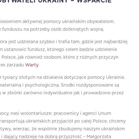
BYWATELI UKRAINY – WSPARCIE
z niesieniem aktywnej pomocy ukraińskim obywatelom.
e funduszu na potrzeby osób dotkniętych wojną.
a jest udzielana szybko i trafia tam, gdzie jest najbardziej
ym ustanowić fundusz, którego celem będzie udzielenie
 Polsce, jak również osobom, które z różnych przyczyn
zes zarządu
Warty
.
tysięcy złotych na działania dotyczące pomocy Ukrainie.
terialną i psychologiczną. Środki rozdysponowane są
ię w zbiórki zarówno indywidualne jak i prowadzone przez
ocy, nasi wolontariusze: pracownicy i agenci Unum
ransportują ukraińskich przyjaciół po całej Polsce, chcemy
jatywy, wierząc, że wspólnie zbudujemy naszym ukraińskim
 i dający nadzieję na dobrą przyszłość – Małgorzata