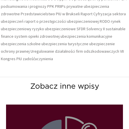
podsumowania i prognozy
PPK
PRIIPs
prywatne ubezpieczenia
zdrowotne
Przedstawicielstwo PIU w Brukseli
Raport Cyfryzacja sektora
ubezpieczeń
raport o przestępczości ubezpieczeniowej
RODO
rynek
ubezpieczeniowy
ryzyko ubezpieczeniowe
SFDR
Solvency II
sustainable
finance
system opieki zdrowotnej
ubezpieczenia komunikacyjne
ubezpieczenia szkolne
ubezpieczenia turystyczne
ubezpieczenie
ochrony prawnej
Uregulowanie działalności firm odszkodowawczych
VII
Kongres PIU
zadośćuczynienia
Zobacz inne wpisy