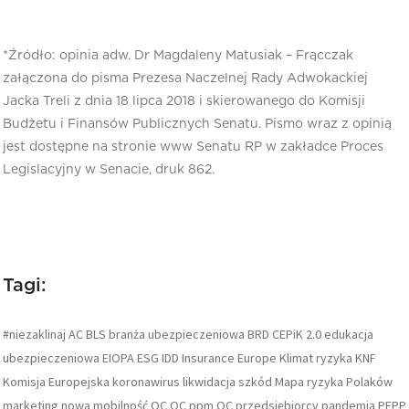
*Źródło: opinia adw. Dr Magdaleny Matusiak – Frącczak
załączona do pisma Prezesa Naczelnej Rady Adwokackiej
Jacka Treli z dnia 18 lipca 2018 i skierowanego do Komisji
Budżetu i Finansów Publicznych Senatu. Pismo wraz z opinią
jest dostępne na stronie www Senatu RP w zakładce Proces
Legislacyjny w Senacie, druk 862.
Tagi:
#niezaklinaj
AC
BLS
branża ubezpieczeniowa
BRD
CEPiK 2.0
edukacja
ubezpieczeniowa
EIOPA
ESG
IDD
Insurance Europe
Klimat ryzyka
KNF
Komisja Europejska
koronawirus
likwidacja szkód
Mapa ryzyka Polaków
marketing
nowa mobilność
OC
OC ppm
OC przedsiębiorcy
pandemia
PEPP