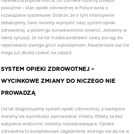
największą popularnością. Do zdrowia musimy podejść
poważnie – stan opieki zdrowotnej w Polsce woła o
rozwiązanie systemowe. Dobrze, że o tym intensywnie
debatujemy. Sami musimy wymyślić nasz system opieki
zdrowotnej, a potem go konsekwentnie zmienić. Jesteśmy w
takiej sytuacji, że na tor trzeba podstawić nowy pociąg, bo
reperowanie starego grozi wykolejeniem. Pasażerowie zaś nie
mogą już dłużej czekać na odjazd.
SYSTEM OPIEKI ZDROWOTNEJ –
WYCINKOWE ZMIANY DO NICZEGO NIE
PROWADZĄ
Od lat diagnozujemy system opieki zdrowotnej, a następnie
staramy się wycinkowo wprowadzać zmiany. Efekty są bez
wątpienia widoczne, niestety niezadowalające. Opieka
zdrowotna to kompleksowe zagadnienie, którego nie da się w