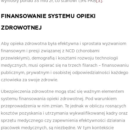
wyniosły ponad 35 mld zł, co stanowi 1,9% PKB
[3]
.
FINANSOWANIE SYSTEMU OPIEKI
ZDROWOTNEJ
Aby opieka zdrowotna była efektywna i sprostała wyzwaniom
finansowym i presji związanej z NCD (chorobami
przewlekłymi), demografią i kosztami rozwoju technologii
medycznych, musi opierać się na trzech filarach – finansowaniu
publicznym, prywatnym i osobistej odpowiedzialności każdego
człowieka za swoje zdrowie.
Ubezpieczenia zdrowotne mogą stać się ważnym elementem
systemu finansowania opieki zdrowotnej. Pod warunkiem
przeprowadzenia w nim zmian. Te jednak w obliczu rosnących
kosztów pozyskania i utrzymania wykwalifikowanej kadry oraz
sprzętu medycznego czy zapewnienia efektywności działania
placówek medycznych, są niezbędne. W tym kontekście