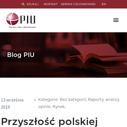
SZUKAJ
KONTAKT
SERWIS CZŁONKOWSKI
EN
Blog PIU
13 września
Kategorie:
Bez kategorii,
Raporty, analizy,
2019
opinie,
Rynek,
Przyszłość polskiej