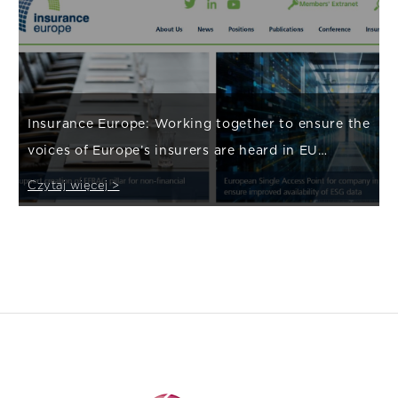
Insurance Europe: Working together to ensure the
voices of Europe’s insurers are heard in EU
policymaking
Czytaj więcej >