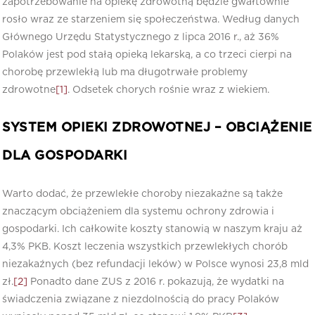
zapotrzebowanie na opiekę zdrowotną będzie gwałtownie
rosło wraz ze starzeniem się społeczeństwa. Według danych
Głównego Urzędu Statystycznego z lipca 2016 r., aż 36%
Polaków jest pod stałą opieką lekarską, a co trzeci cierpi na
chorobę przewlekłą lub ma długotrwałe problemy
zdrowotne
[1]
. Odsetek chorych rośnie wraz z wiekiem.
SYSTEM OPIEKI ZDROWOTNEJ – OBCIĄŻENIE
DLA GOSPODARKI
Warto dodać, że przewlekłe choroby niezakaźne są także
znaczącym obciążeniem dla systemu ochrony zdrowia i
gospodarki. Ich całkowite koszty stanowią w naszym kraju aż
4,3% PKB. Koszt leczenia wszystkich przewlekłych chorób
niezakaźnych (bez refundacji leków) w Polsce wynosi 23,8 mld
zł.
[2]
Ponadto dane ZUS z 2016 r. pokazują, że wydatki na
świadczenia związane z niezdolnością do pracy Polaków