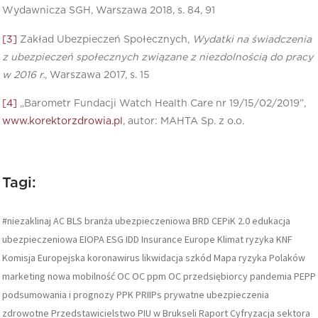
Wydawnicza SGH, Warszawa 2018, s. 84, 91
[3]
Zakład Ubezpieczeń Społecznych,
Wydatki na świadczenia
z ubezpieczeń społecznych związane z niezdolnością do pracy
w 2016 r.
, Warszawa 2017, s. 15
[4]
„Barometr Fundacji Watch Health Care nr 19/15/02/2019”,
www.korektorzdrowia.pl
, autor: MAHTA Sp. z o.o.
Tagi:
#niezaklinaj
AC
BLS
branża ubezpieczeniowa
BRD
CEPiK 2.0
edukacja
ubezpieczeniowa
EIOPA
ESG
IDD
Insurance Europe
Klimat ryzyka
KNF
Komisja Europejska
koronawirus
likwidacja szkód
Mapa ryzyka Polaków
marketing
nowa mobilność
OC
OC ppm
OC przedsiębiorcy
pandemia
PEPP
podsumowania i prognozy
PPK
PRIIPs
prywatne ubezpieczenia
zdrowotne
Przedstawicielstwo PIU w Brukseli
Raport Cyfryzacja sektora