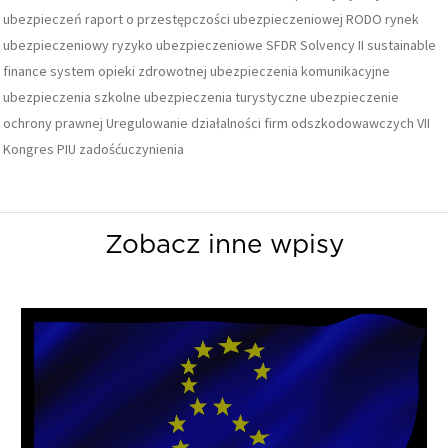
ubezpieczeń
raport o przestępczości ubezpieczeniowej
RODO
rynek
ubezpieczeniowy
ryzyko ubezpieczeniowe
SFDR
Solvency II
sustainable
finance
system opieki zdrowotnej
ubezpieczenia komunikacyjne
ubezpieczenia szkolne
ubezpieczenia turystyczne
ubezpieczenie
ochrony prawnej
Uregulowanie działalności firm odszkodowawczych
VII
Kongres PIU
zadośćuczynienia
Zobacz inne wpisy