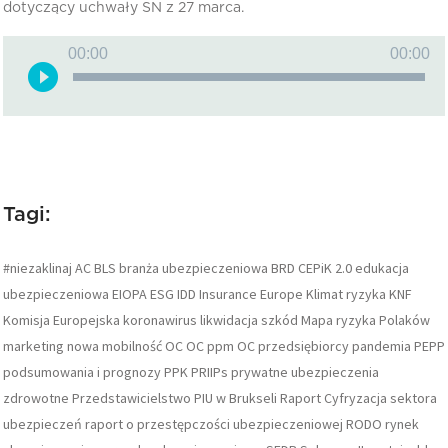
dotyczący uchwały SN z 27 marca.
Odtwarzacz
00:00
00:00
plików
dźwiękowych
Tagi:
#niezaklinaj
AC
BLS
branża ubezpieczeniowa
BRD
CEPiK 2.0
edukacja
ubezpieczeniowa
EIOPA
ESG
IDD
Insurance Europe
Klimat ryzyka
KNF
Komisja Europejska
koronawirus
likwidacja szkód
Mapa ryzyka Polaków
marketing
nowa mobilność
OC
OC ppm
OC przedsiębiorcy
pandemia
PEPP
podsumowania i prognozy
PPK
PRIIPs
prywatne ubezpieczenia
zdrowotne
Przedstawicielstwo PIU w Brukseli
Raport Cyfryzacja sektora
ubezpieczeń
raport o przestępczości ubezpieczeniowej
RODO
rynek