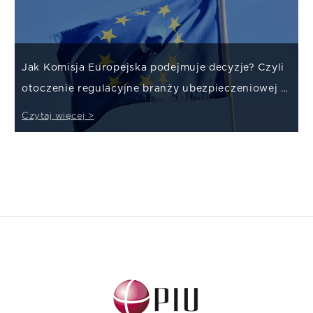
Jak Komisja Europejska podejmuje decyzje? Czyli
otoczenie regulacyjne branży ubezpieczeniowej w
UE
Czytaj więcej >