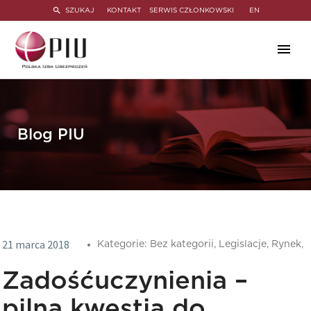
SZUKAJ
KONTAKT
SERWIS CZŁONKOWSKI
EN
Blog PIU
21 marca 2018
Kategorie:
Bez kategorii,
Legislacje,
Rynek,
Zadośćuczynienia –
pilna kwestia do