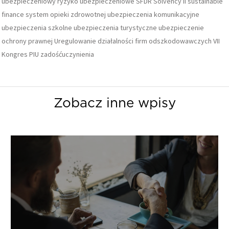
ubezpieczeniowy
ryzyko ubezpieczeniowe
SFDR
Solvency II
sustainable
finance
system opieki zdrowotnej
ubezpieczenia komunikacyjne
ubezpieczenia szkolne
ubezpieczenia turystyczne
ubezpieczenie
ochrony prawnej
Uregulowanie działalności firm odszkodowawczych
VII
Kongres PIU
zadośćuczynienia
Zobacz inne wpisy