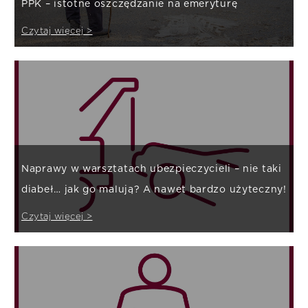
PPK – istotne oszczędzanie na emeryturę
Czytaj więcej >
Naprawy w warsztatach ubezpieczycieli – nie taki
diabeł… jak go malują? A nawet bardzo użyteczny!
Czytaj więcej >