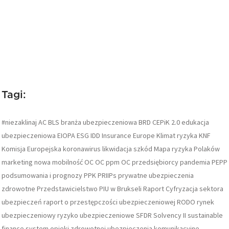
Tagi:
#niezaklinaj
AC
BLS
branża ubezpieczeniowa
BRD
CEPiK 2.0
edukacja
ubezpieczeniowa
EIOPA
ESG
IDD
Insurance Europe
Klimat ryzyka
KNF
Komisja Europejska
koronawirus
likwidacja szkód
Mapa ryzyka Polaków
marketing
nowa mobilność
OC
OC ppm
OC przedsiębiorcy
pandemia
PEPP
podsumowania i prognozy
PPK
PRIIPs
prywatne ubezpieczenia
zdrowotne
Przedstawicielstwo PIU w Brukseli
Raport Cyfryzacja sektora
ubezpieczeń
raport o przestępczości ubezpieczeniowej
RODO
rynek
ubezpieczeniowy
ryzyko ubezpieczeniowe
SFDR
Solvency II
sustainable
finance
system opieki zdrowotnej
ubezpieczenia komunikacyjne