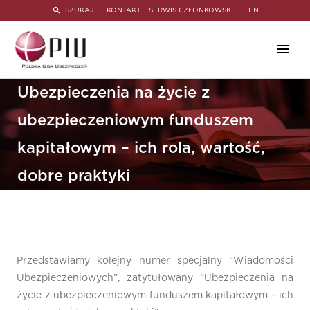
SZUKAJ
KONTAKT
SERWIS CZŁONKOWSKI
EN
Ubezpieczenia na życie z
ubezpieczeniowym funduszem
kapitałowym – ich rola, wartość,
dobre praktyki
Przedstawiamy kolejny numer specjalny “Wiadomości
Ubezpieczeniowych”, zatytułowany “Ubezpieczenia na
życie z ubezpieczeniowym funduszem kapitałowym – ich